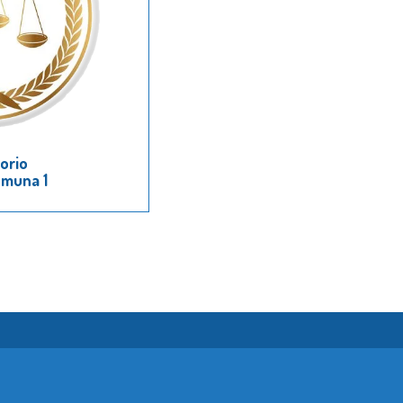
orio
omuna 1