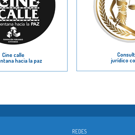
Consult
Cine calle
jurídico c
ntana hacia la paz
REDES